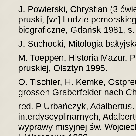
J. Powierski, Chrystian (3 ćwi
pruski, [w:] Ludzie pomorskie
biograficzne, Gdańsk 1981, s.
J. Suchocki, Mitologia bałtyj
M. Toeppen, Historia Mazur. P
pruskiej, Olsztyn 1995.
O. Tischler, H. Kemke, Ostpreu
grossen Graberfelder nach Chr
red. P Urbańczyk, Adalbertus
interdyscyplinarnych, Adalbert
wyprawy misyjnej św. Wojciech