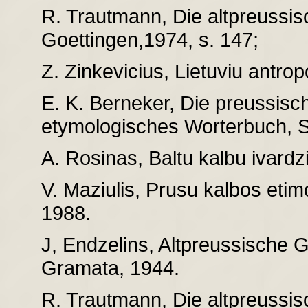
R. Trautmann, Die altpreuss
Goettingen,1974, s. 147;
Z. Zinkevicius, Lietuviu antrop
E. K. Berneker, Die preussisc
etymologisches Worterbuch, St
A. Rosinas, Baltu kalbu ivardz
V. Maziulis, Prusu kalbos etim
1988.
J, Endzelins, Altpreussische 
Gramata, 1944.
R. Trautmann, Die altpreussi