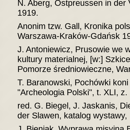
N. Aberg, Ostpreussen in der
1919.
Anonim tzw. Gall, Kronika pol
Warszawa-Kraków-Gdańsk 197
J. Antoniewicz, Prusowie we 
kultury materialnej, [w:] Szki
Pomorze średniowieczne, War
T. Baranowski, Pochówki koni 
"Archeologia Polski", t. XLI, z.
red. G. Biegel, J. Jaskanis, D
der Slawen, katalog wystawy,
J. Bieniak, Wyprawa misyjna 