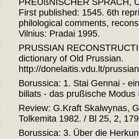
PREUßNISCHER SPRACH, 
First published: 1545. 6th repri
philological comments, reconstr
Vilnius: Pradai 1995.
PRUSSIAN RECONSTRUCTIONS.
dictionary of Old Prussian.
http://donelaitis.vdu.lt/prussi
Borussica: 1. Stai Gennai - ei
billats - das prußische Modus R
Review: G.Kraft Skalwynas, Gr
Tolkemita 1982. / Bl 25, 2, 179
Borussica: 3. Über die Herkun