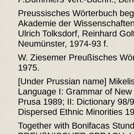
Preussisches Wörterbuch beg
Akademie der Wissenschaften u
Ulrich Tolksdorf, Reinhard Gol
Neumünster, 1974-93 f.
W. Ziesemer Preußisches Wört
1975.
[Under Prussian name] Mikelis
Language I: Grammar of New Pr
Prusa 1989; II: Dictionary 98/9
Dispersed Ethnic Minorities 1
Together with Bonifacas Stu