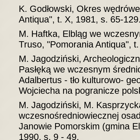
K. Godłowski, Okres wędrówe
Antiqua", t. X, 1981, s. 65-129
M. Haftka, Elbląg we wczesnym
Truso, "Pomorania Antiqua", t.
M. Jagodziński, Archeologicz
Pasłęką we wczesnym średnio
Adalbertus - tło kulturowo- g
Wojciecha na pogranicze pols
M. Jagodziński, M. Kasprzyck
wczesnośredniowiecznej osady
Janowie Pomorskim (gmina Elbl
1990, s. 9 - 49.