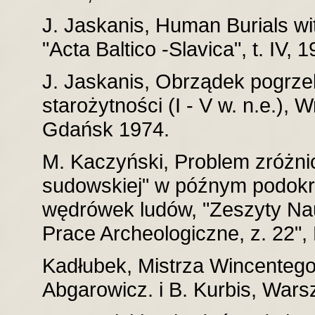
J. Jaskanis, Human Burials wi
"Acta Baltico -Slavica", t. IV, 1
J. Jaskanis, Obrządek pogrz
starożytności (I - V w. n.e.),
Gdańsk 1974.
M. Kaczyński, Problem zróżni
sudowskiej" w późnym podokr
wędrówek ludów, "Zeszyty Nau
Prace Archeologiczne, z. 22",
Kadłubek, Mistrza Wincentego 
Abgarowicz. i B. Kurbis, War