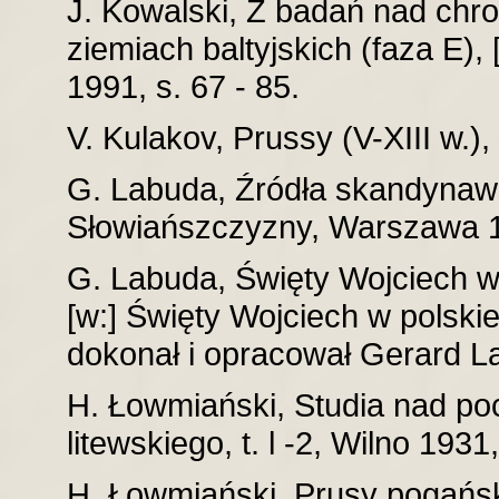
J. Kowalski, Z badań nad chr
ziemiach baltyjskich (faza E), 
1991, s. 67 - 85.
V. Kulakov, Prussy (V-XIII w.)
G. Labuda, Źródła skandynaws
Słowiańszczyzny, Warszawa 
G. Labuda, Święty Wojciech w d
[w:] Święty Wojciech w polskiej
dokonał i opracował Gerard L
H. Łowmiański, Studia nad po
litewskiego, t. l -2, Wilno 1931
H. Łowmiański, Prusy pogańsk