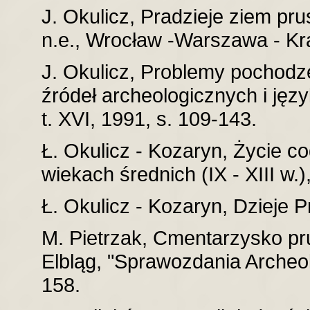
J. Okulicz, Pradzieje ziem pru
n.e., Wrocław -Warszawa - K
J. Okulicz, Problemy pochodze
źródeł archeologicznych i jęz
t. XVI, 1991, s. 109-143.
Ł. Okulicz - Kozaryn, Życie 
wiekach średnich (IX - XIII w
Ł. Okulicz - Kozaryn, Dzieje 
M. Pietrzak, Cmentarzysko pru
Elbląg, "Sprawozdania Archeolo
158.