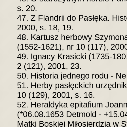
s. 20.
47. Z Flandrii do Pasłęka. Hist
2000, s. 18, 19.
48. Kartusz herbowy Szymona
(1552-1621), nr 10 (117), 2000
49. Ignacy Krasicki (1735-1801
2 (121), 2001, 23.
50. Historia jednego rodu - Ne
51. Herby pasłęckich urzędnikó
10 (129), 2001, s. 16.
52. Heraldyka epitafium Joann
(*06.08.1653 Detmold - +15.0
Matki Boskiej Miłosierdzia w St