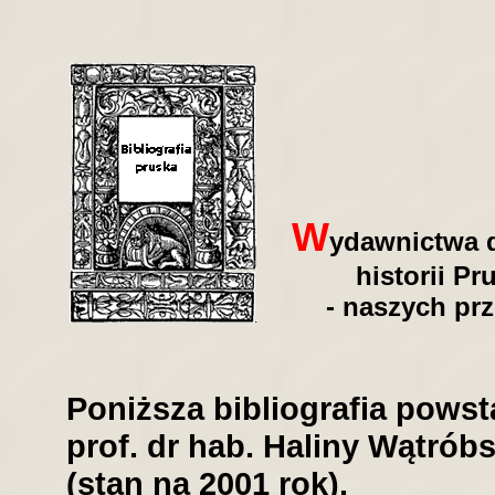
W
ydawnictwa 
historii P
- naszych pr
Poniższa bibliografia powsta
prof. dr hab. Haliny Wątrób
(stan na 2001 rok).