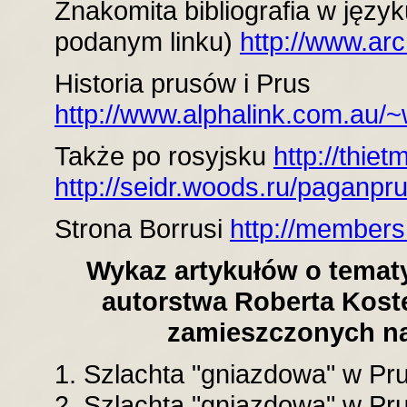
Znakomita bibliografia w języ
podanym linku)
http://www.ar
Historia prusów i Prus
http://www.alphalink.com.au/~
Także po rosyjsku
http://thie
http://seidr.woods.ru/paganpr
Strona Borrusi
http://members.
Wykaz artykułów o temat
autorstwa Roberta Kost
zamieszczonych na
1. Szlachta "gniazdowa" w Prus
2. Szlachta "gniazdowa" w Prusa