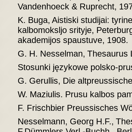
Vandenhoeck & Ruprecht, 197
K. Buga, Aistiski studijai: tyrine
kalbomoksljo srityje, Peterbu
akademijos spaustuve, 1908.
G. H. Nesselman, Thesaurus L
Stosunki językowe polsko-prusk
G. Gerullis, Die altpreussisch
W. Maziulis. Prusu kalbos pami
F. Frischbier Preussisches Wö
Nesselmann, Georg H.F., The
F.Dümmlers Verl.-Buchh., Berl