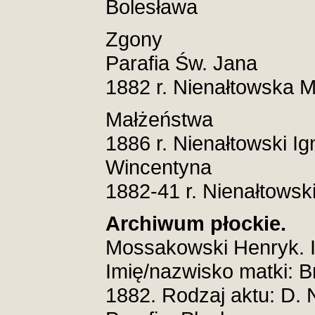
Bolesława
Zgony
Parafia Św. Jana
1882 r. Nienałtowska 
Małżeństwa
1886 r. Nienałtowski I
Wincentyna
1882-41 r. Nienałtowsk
Archiwum płockie.
Mossakowski Henryk. I
Imię/nazwisko matki: B
1882. Rodzaj aktu: D. N