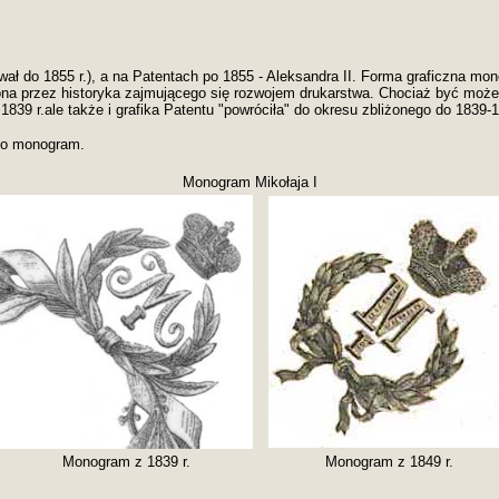
wał do 1855 r.), a na Patentach po 1855 - Aleksandra II. Forma graficzna 
na przez historyka zajmującego się rozwojem drukarstwa. Chociaż być moż
 z 1839 r.ale także i grafika Patentu "powróciła" do okresu zbliżonego do 1839-
eo monogram.
Monogram Mikołaja I
Monogram z 1839 r.
Monogram z 1849 r.