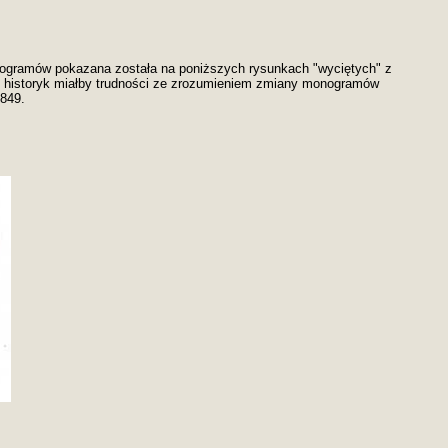
monogramów pokazana została na poniższych rysunkach "wyciętych" z
e historyk miałby trudności ze zrozumieniem zmiany monogramów
1849.