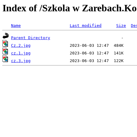
Index of /Szkola w Zarebach.Ko
Name
Last modified
Size
De
Parent Directory
Cz.2.jpg
cz.1.jpg
cz.3.jpg