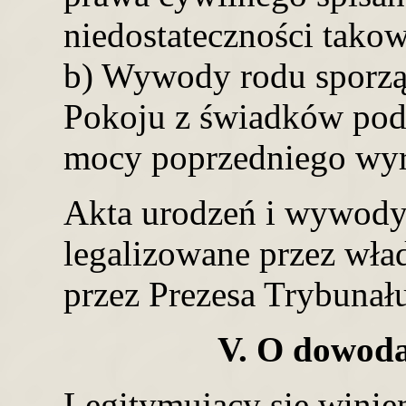
niedostateczności tako
b) Wywody rodu sporz
Pokoju z świadków pod
mocy poprzedniego wyr
Akta urodzeń i wywody
legalizowane przez wład
przez Prezesa Trybunał
V. O dowod
Legitymujący się winie