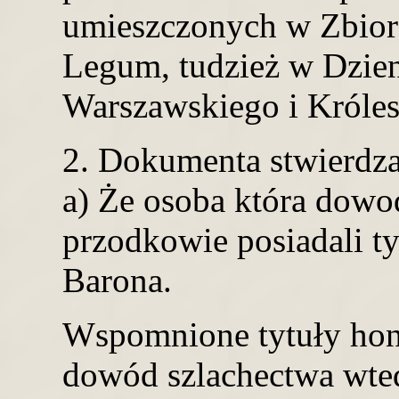
umieszczonych w Zbio
Legum, tudzież w Dzie
Warszawskiego i Króles
2. Dokumenta stwierdza
a) Że osoba która dowod
przodkowie posiadali ty
Barona.
Wspomnione tytuły hon
dowód szlachectwa wted