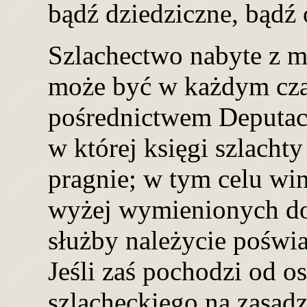
bądź dziedziczne, bądź 
Szlachectwo nabyte z
może być w każdym cza
pośrednictwem Deputacy
w której księgi szlacht
pragnie; w tym celu wi
wyżej wymienionych d
służby należycie pośw
Jeśli zaś pochodzi od o
szlacheckiego na zasadz