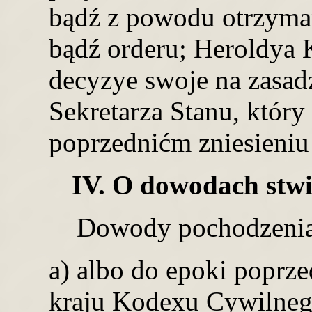
bądź z powodu otrzyman
bądź orderu; Heroldya
decyzye swoje na zasad
Sekretarza Stanu, który
poprzednićm zniesieniu
IV. O dowodach stwi
Dowody pochodzenia 
a) albo do epoki poprz
kraju Kodexu Cywilneg