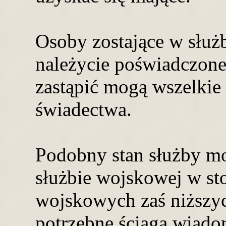
Osoby zostające w służb
należycie poświadczone
zastąpić mogą wszelki
świadectwa.
Podobny stan służby mo
służbie wojskowej w st
wojskowych zaś niższyc
potrzebne ściąga wiado