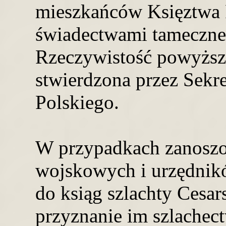
mieszkańców Księztwa 
świadectwami tameczne
Rzeczywistość powyższ
stwierdzona przez Sekr
Polskiego.
W przypadkach zanoszo
wojskowych i urzędnik
do ksiąg szlachty Cesar
przyznanie im szlachec