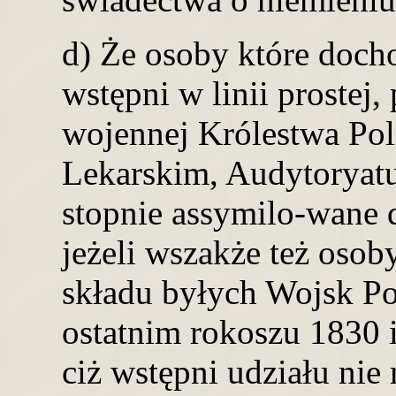
d) Że osoby które doch
wstępni w linii prostej,
wojennej Królestwa Pol
Lekarskim, Audytoryatu
stopnie assymilo-wane d
jeżeli wszakże też osoby
składu byłych Wojsk Pol
ostatnim rokoszu 1830 i
ciż wstępni udziału nie 