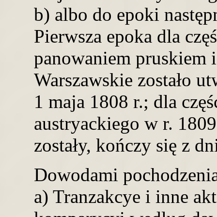
b) albo do epoki następ
Pierwsza epoka dla częś
panowaniem pruskiem i
Warszawskie zostało ut
1 maja 1808 r.; dla czę
austryackiego w r. 1809
zostały, kończy się z dn
Dowodami pochodzenia 
a) Tranzakcye i inne ak