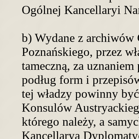
Ogólnej Kancellaryi Na
b) Wydane z archiwów G
Poznańskiego, przez wł
tameczną, za uznaniem p
podług form i przepisó
tej władzy powinny być
Konsulów Austryackieg
którego należy, a samy
Kancellaryą Dyplomaty