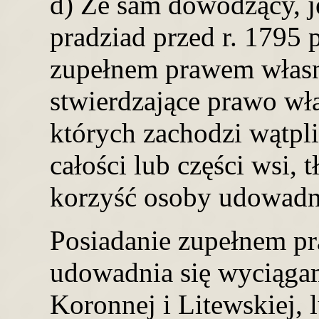
d) Że sam dowodzący, je
pradziad przed r. 1795 p
zupełnem prawem włas
stwierdzające prawo wł
których zachodzi wątpli
całości lub części wsi,
korzyść osoby udowadni
Posiadanie zupełnem pr
udowadnia się wyciąga
Koronnej i Litewskiej, 