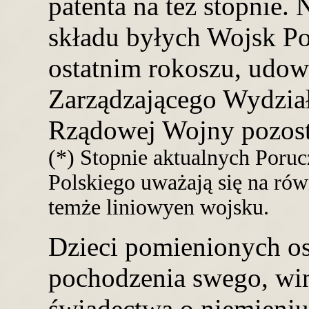
patenta na też stopnie. 
składu byłych Wojsk Po
ostatnim rokoszu, udow
Zarządzającego Wydzia
Rządowej Wojny pozost
(*) Stopnie aktualnych Por
Polskiego uważają się na rów
temże liniowyen wojsku.
Dzieci pomienionych o
pochodzenia swego, wi
świadectwa o niemieniu