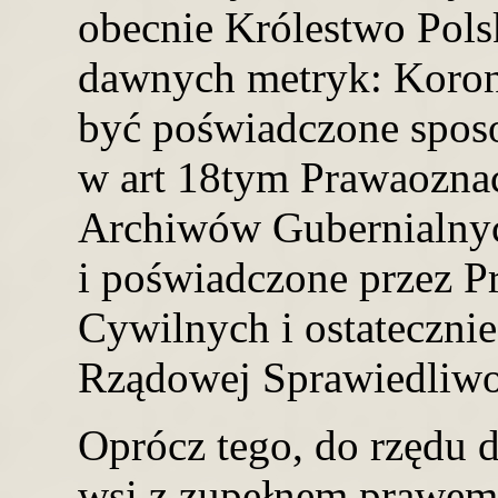
obecnie Królestwo Pols
dawnych metryk: Koron
być poświadczone spo
w art 18tym Prawaozna
Archiwów Gubernialny
i poświadczone przez 
Cywilnych i ostateczni
Rządowej Sprawiedliwo
Oprócz tego, do rzędu 
wsi z zupełnem prawem w