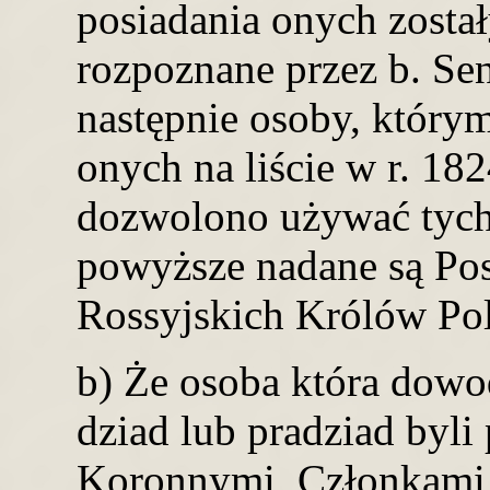
posiadania onych zosta
rozpoznane przez b. Sen
następnie osoby, który
onych na liście w r. 18
dozwolono używać tychże
powyższe nadane są Po
Rossyjskich Królów Pol
b) Że osoba która dowod
dziad lub pradziad byli
Koronnymi, Członkami S