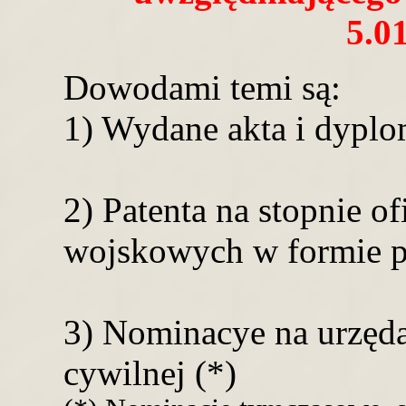
5.01
Dowodami temi są:
1) Wydane akta i dyplo
2) Patenta na stopnie of
wojskowych w formie pr
3) Nominacye na urzęda
cywilnej (*)