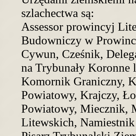
szlachectwa są:
Assessor prowincyj Lite
Budowniczy w Prowincy
Cywun, Cześnik, Delega
na Trybunały Koronne l
Komornik Graniczny, K
Powiatowy, Krajczy, Ło
Powiatowy, Miecznik, 
Litewskich, Namiestnik
Pisarz Trybunalski Zie