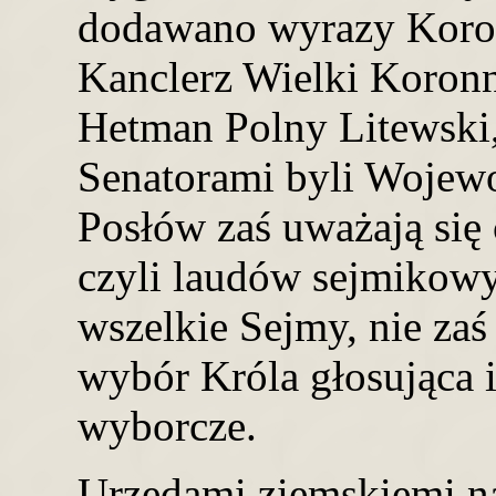
dodawano wyrazy Koron
Kanclerz Wielki Koronn
Hetman Polny Litewski,
Senatorami byli Wojewo
Posłów zaś uważają się
czyli laudów sejmikowy
wszelkie Sejmy, nie zaś
wybór Króla głosująca i
wyborcze.
Urzędami ziemskiemi n