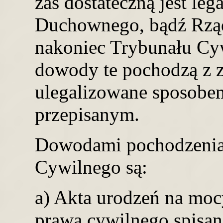
zaś dostateczną jest le
Duchownego, bądź Rząd
nakoniec Trybunału Cy
dowody te pochodzą z z
ulegalizowane sposobe
przepisanym.
Dowodami pochodzenia
Cywilnego są:
a) Akta urodzeń na mo
prawa cywilnego spisan