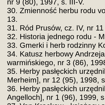
nr 9 (80), 1997, s. III-V.
30. Zmienność herbu rodu von
13.
31. Ród Prusów, cz. IV, nr 11 
32. Historia jednego rodu - M
33. Gmerki i herb rodzinny Ko
34. Katusz herbowy Andrzej
warmińskiego, nr 3 (86), 1998
35. Herby pasłęckich urzędni
Merheim], nr 12 (95), 1998, s
36. Herby pasłęckich urzędni
Angelloch], nr 1 (96), 1999, s