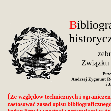
B
ibliogr
historyc
zeb
Związku 
Prze
Andrzej Zygmunt Rol
i 
(
Ze względów technicznych i ograniczeń
zastosować zasad opisu bibliograficzneg
końcu listy i w postaci wystepującej w źr