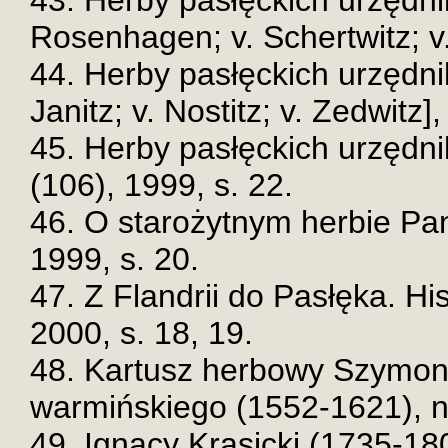
43. Herby pasłęckich urzędni
Rosenhagen; v. Schertwitz; v.
44. Herby pasłęckich urzędni
Janitz; v. Nostitz; v. Zedwitz]
45. Herby pasłęckich urzędni
(106), 1999, s. 22.
46. O starożytnym herbie Pan
1999, s. 20.
47. Z Flandrii do Pasłęka. Hi
2000, s. 18, 19.
48. Kartusz herbowy Szymon
warmińskiego (1552-1621), nr
49. Ignacy Krasicki (1735-180