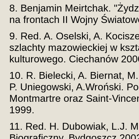
8. Benjamin Meirtchak. "Żydzi
na frontach II Wojny Świato
9. Red. A. Oselski, A. Kocisz
szlachty mazowieckiej w kszt
kulturowego. Ciechanów 200
10. R. Bielecki, A. Biernat,
P. Uniegowski, A.Wroński. P
Montmartre oraz Saint-Vincen
1999.
11. Red. H. Dubowiak, L.J. M
Biograficzny. Bydgoszcz 200