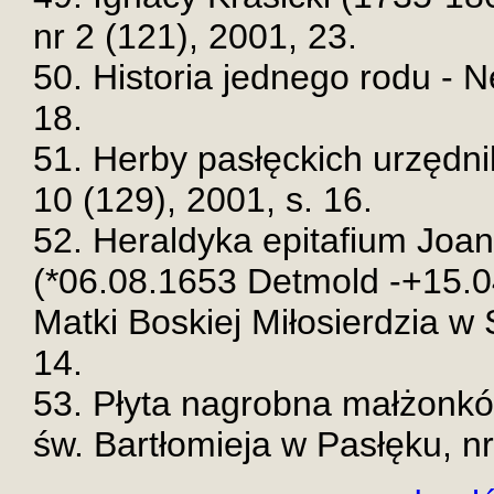
nr 2 (121), 2001, 23.
50. Historia jednego rodu - N
18.
51. Herby pasłęckich urzędnik
10 (129), 2001, s. 16.
52. Heraldyka epitafium Joan
(*06.08.1653 Detmold -+15.0
Matki Boskiej Miłosierdzia w S
14.
53. Płyta nagrobna małżonków
św. Bartłomieja w Pasłęku, nr