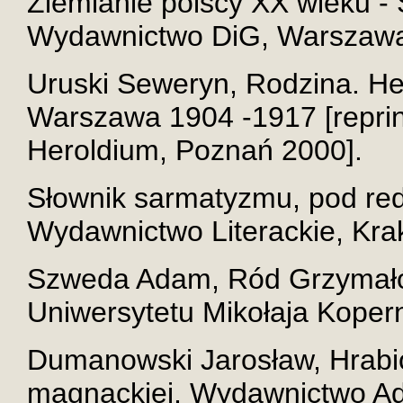
Ziemianie polscy XX wieku - 
Wydawnictwo DiG, Warszawa
Uruski Seweryn, Rodzina. Herb
Warszawa 1904 -1917 [repri
Heroldium, Poznań 2000].
Słownik sarmatyzmu, pod red
Wydawnictwo Literackie, Kr
Szweda Adam, Ród Grzymałó
Uniwersytetu Mikołaja Kopern
Dumanowski Jarosław, Hrabio
magnackiej, Wydawnictwo Ad