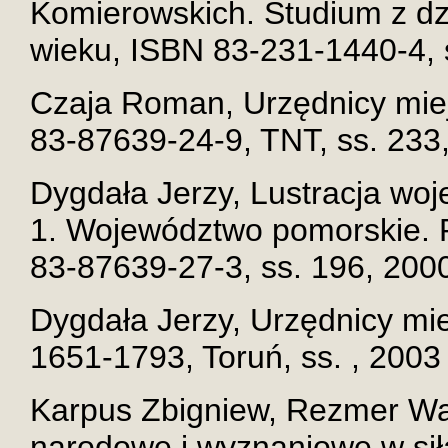
Komierowskich. Studium z dz
wieku, ISBN 83-231-1440-4, 
Czaja Roman, Urzędnicy miej
83-87639-24-9, TNT, ss. 233,
Dygdała Jerzy, Lustracja woj
1. Województwo pomorskie. P
83-87639-27-3, ss. 196, 2000
Dygdała Jerzy, Urzędnicy miej
1651-1793, Toruń, ss. , 2003 
Karpus Zbigniew, Rezmer Wal
narodowe i wyznaniowe w sił