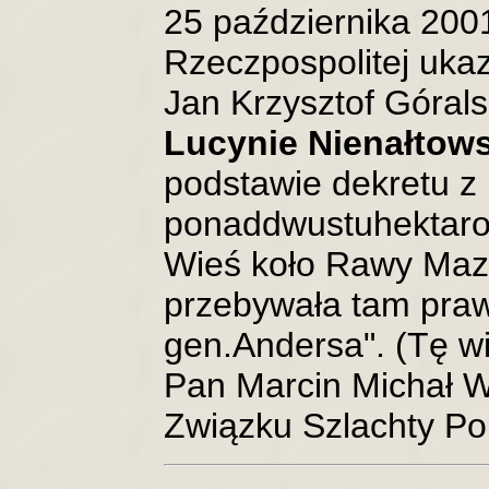
25 października 2001
Rzeczpospolitej ukaz
Jan Krzysztof Góralsk
Lucynie Nienałtows
podstawie dekretu z 
ponaddwustuhektaro
Wieś koło Rawy Mazo
przebywała tam praw
gen.Andersa". (Tę w
Pan Marcin Michał W
Związku Szlachty Pol