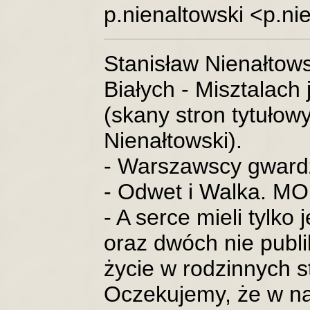
p.nienaltowski <p.n
Stanisław Nienałtowsk
Białych - Misztalach
(skany stron tytułowy
Nienałtowski).
- Warszawscy gwardz
- Odwet i Walka. MO
- A serce mieli tylko
oraz dwóch nie publ
życie w rodzinnych s
Oczekujemy, że w na