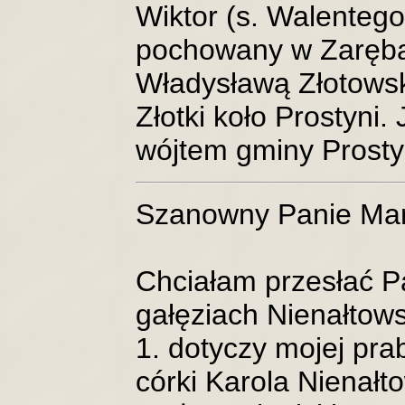
Wiktor (s. Walentego
pochowany w Zarębac
Władysławą Złotowską
Złotki koło Prostyni.
wójtem gminy Prosty
Szanowny Panie Mar
Chciałam przesłać P
gałęziach Nienałtows
1. dotyczy mojej pra
córki Karola Nienałt