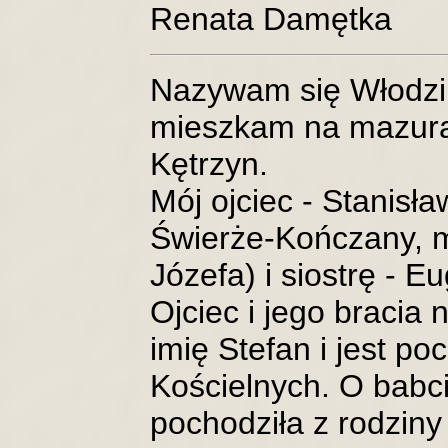
Renata Damętka
Nazywam się Włodzim
mieszkam na mazura
Kętrzyn.
Mój ojciec - Stanisł
Świerże-Kończany, m
Józefa) i siostrę - E
Ojciec i jego bracia 
imię Stefan i jest 
Kościelnych. O babci
pochodziła z rodziny