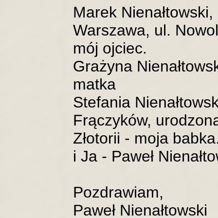
Marek Nienałtowski, 
Warszawa, ul. Nowolip
mój ojciec.
Grażyna Nienałtowsk
matka
Stefania Nienałtowska
Frączyków, urodzona
Złotorii - moja babka
i Ja - Paweł Nienałt
Pozdrawiam,
Paweł Nienałtowski