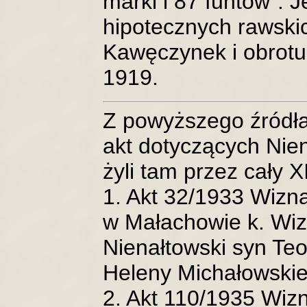
marki i 87 funtow". J
hipotecznych rawski
Kawęczynek i obrotu
1919.
Z powyższego źródła
akt dotyczących Nien
żyli tam przez cały X
1. Akt 32/1933 Wizna
w Małachowie k. Wizn
Nienałtowski syn Teof
Heleny Michałowskie
2. Akt 110/1935 Wizn