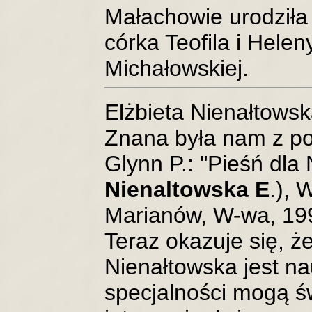
Małachowie urodziła
córka Teofila i Helen
Michałowskiej.
Elżbieta Nienałtowsk
Znana była nam z po
Glynn P.: "Pieśń dla 
Nienaltowska E
.),
Marianów, W-wa, 199
Teraz okazuje się, że
Nienałtowska jest n
specjalności mogą ś