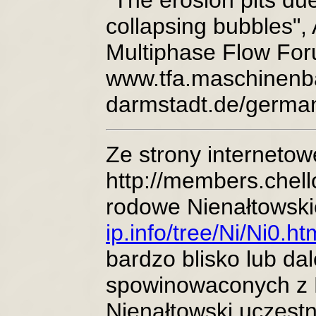
"The erosion pits due
collapsing bubbles"
Multiphase Flow Foru
www.tfa.maschinenb
darmstadt.de/german
Ze strony internetow
http://members.chello
rodowe Nienałtowsk
ip.info/tree/Ni/Ni0.ht
bardzo blisko lub da
spowinowaconych z F
Nienałtowski uczestn