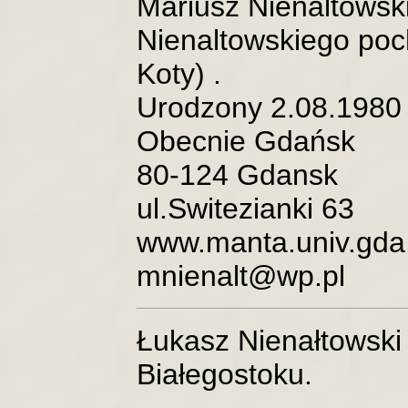
Mariusz Nienaltowsk
Nienaltowskiego po
Koty) .
Urodzony 2.08.1980 
Obecnie Gdańsk
80-124 Gdansk
ul.Switezianki 63
www.manta.univ.gda.
mnienalt@wp.pl
Łukasz Nienałtowski 
Białegostoku.