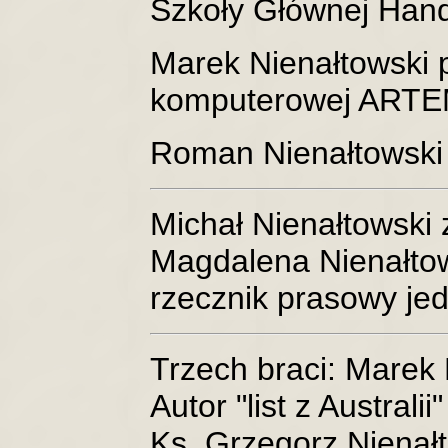
Szkoły Głównej Han
Marek Nienałtowski p
komputerowej ARTE
Roman Nienałtowski 
Michał Nienałtowski
Magdalena Nienałto
rzecznik prasowy jed
Trzech braci: Marek N
Autor "list z Australii"
Ks. Grzegorz Nienałt