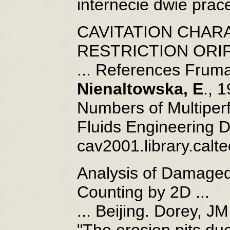
internecie dwie prace
CAVITATION CHAR
RESTRICTION ORIFIC
... References Frum
Nienaltowska, E
., 
Numbers of Multiper
Fluids Engineering Di
cav2001.library.cal
Analysis of Damaged S
Counting by 2D ...
... Beijing. Dorey, J