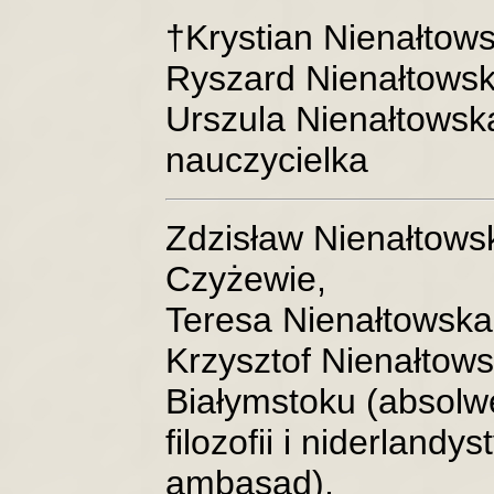
†Krystian Nienałtows
Ryszard Nienałtowsk
Urszula Nienałtowsk
nauczycielka
Zdzisław Nienałtowsk
Czyżewie,
Teresa Nienałtowska
Krzysztof Nienałtows
Białymstoku (absolwe
filozofii i niderland
ambasad),