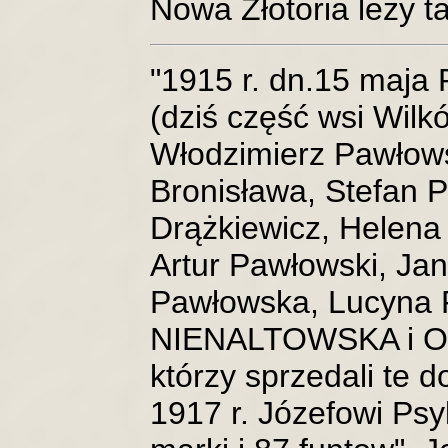
Nowa Złotoria leży t
"1915 r. dn.15 maja
(dziś część wsi Wilk
Włodzimierz Pawłows
Bronisława, Stefan 
Drążkiewicz, Helena
Artur Pawłowski, Jan
Pawłowska, Lucyna
NIENALTOWSKA i O
którzy sprzedali te 
1917 r. Józefowi Ps