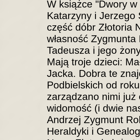
W książce "Dwory w
Katarzyny i Jerzego
część dóbr Złotoria 
własność Zygmunta 
Tadeusza i jego żon
Mają troje dzieci: M
Jacka. Dobra te znaj
Podbielskich od rok
zarządzano nimi już 
widomość (i dwie na
Andrzej Zygmunt Rola
Heraldyki i Genealog