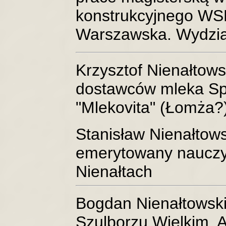
konstrukcyjnego WSK
Warszawska. Wydział 
Krzysztof Nienałtows
dostawców mleka Spó
"Mlekovita" (Łomża?)
Stanisław Nienałtows
emerytowany nauczyci
Nienałtach
Bogdan Nienałtowski
Szulborzu Wielkim. A