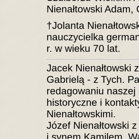
Nienałtowski Adam,
†Jolanta Nienałtowsk
nauczycielka german
r. w wieku 70 lat.
Jacek Nienałtowski z
Gabrielą - z Tych. P
redagowaniu naszej 
historyczne i kontak
Nienałtowskimi.
Józef Nienałtowski z
i synem Kamilem. W