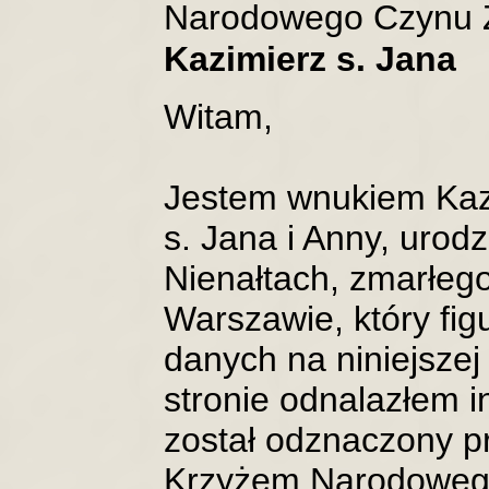
Narodowego Czynu Z
Kazimierz s. Jana
Witam,
Jestem wnukiem Kaz
s. Jana i Anny, uro
Nienałtach, zmarłeg
Warszawie, który fig
danych na niniejszej
stronie odnalazłem i
został odznaczony p
Krzyżem Narodoweg