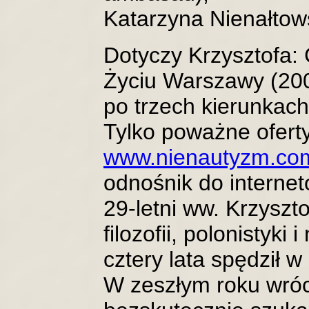
Katarzyna Nienałto
Dotyczy Krzysztofa:
Życiu Warszawy (200
po trzech kierunkach
Tylko poważne oferty
www.nienautyzm.c
odnośnik do interneto
29-letni ww. Krzyszt
filozofii, polonistyki 
cztery lata spędził w
W zeszłym roku wróci