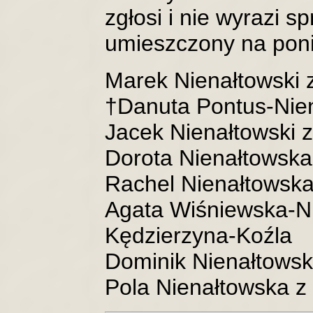
zgłosi i nie wyrazi s
umieszczony na poniż
Marek Nienałtowski 
†Danuta Pontus-Nien
Jacek Nienałtowski z
Dorota Nienałtowsk
Rachel Nienałtowsk
Agata Wiśniewska-N
Kędzierzyna-Koźla
Dominik Nienałtowsk
Pola Nienałtowska z