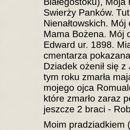
Białegostoku), Moja 
Swierży Panków. Tuta
Nienałtowskich. Mój 
Mama Bożena. Mój dz
Edward ur. 1898. Mia
cmentarza pokazana j
Dziadek ożenił się z
tym roku zmarła mając
mojego ojca Romualda
które zmarło zaraz 
jeszcze 2 braci - Rob
Moim pradziadkiem (