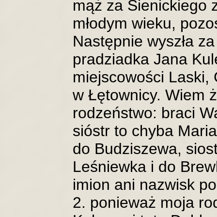
mąż za Sienickiego 
młodym wieku, pozos
Następnie wyszła z
pradziadka Jana Ku
miejscowości Laski,
w Łętownicy. Wiem ż
rodzeństwo: braci Wa
sióstr to chyba Mari
do Budziszewa, siost
Leśniewka i do Brewk
imion ani nazwisk p
2. ponieważ moja r