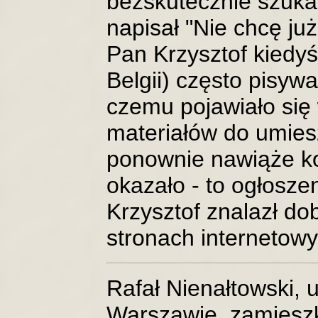
bezskutecznie szuka 
napisał "Nie chcę j
Pan Krzysztof kiedy
Belgii) często pisywa
czemu pojawiało się
materiałów do umies
ponownie nawiąże ko
okazało - to ogłoszen
Krzysztof znalazł dob
stronach internetowy
Rafał Nienałtowski, 
Warszawie, zamiesz