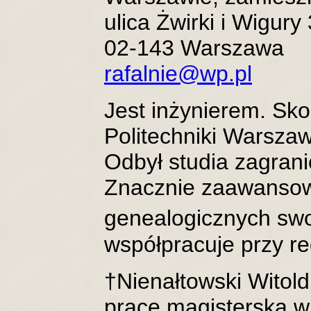
ulica Żwirki i Wigury 
02-143 Warszawa
rafalnie@wp.pl
Jest inżynierem. Sk
Politechniki Warszaw
Odbył studia zagran
Znacznie zaawanso
genealogicznych swoj
współpracuje przy re
†Nienałtowski Witold 
prace magisterską w 